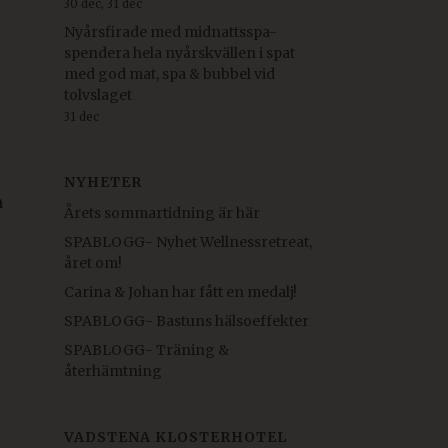
30 dec, 31 dec
Nyårsfirade med midnattsspa-
spendera hela nyårskvällen i spat
med god mat, spa & bubbel vid
tolvslaget
31 dec
NYHETER
n
Årets sommartidning är här
SPABLOGG- Nyhet Wellnessretreat,
året om!
Carina & Johan har fått en medalj!
SPABLOGG- Bastuns hälsoeffekter
SPABLOGG- Träning &
återhämtning
VADSTENA KLOSTERHOTEL