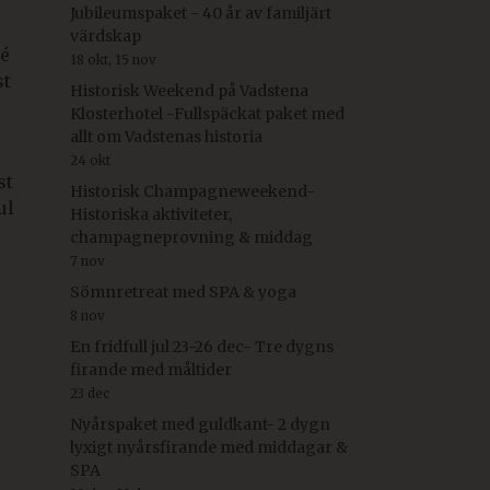
Jubileumspaket - 40 år av familjärt
värdskap
né
18 okt, 15 nov
st
Historisk Weekend på Vadstena
Klosterhotel -Fullspäckat paket med
allt om Vadstenas historia
24 okt
st
Historisk Champagneweekend-
ul
Historiska aktiviteter,
champagneprovning & middag
7 nov
Sömnretreat med SPA & yoga
8 nov
En fridfull jul 23-26 dec- Tre dygns
firande med måltider
23 dec
Nyårspaket med guldkant- 2 dygn
lyxigt nyårsfirande med middagar &
SPA