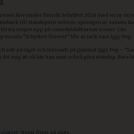
r
scenen återvänder Henrik Schyffert 2024 med en ny tur
 comeback till standupens urform, sprungen ur samma lu
e första stegen upp på comedyklubbarnas scener. Lite
-turnén “Schyffert Forever” blir av tack vare Iggy Pop.
och satt på tåget och lyssnade på gammal Iggy Pop – “Lu
og det mig att så här kan man också göra standup. Bara k
latser. Stolar finns på plats.