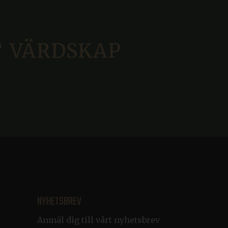
skor och bots. Detta är
 rapporter om
iera pålitlig webbtrafik.
som en anonym
iera pålitlig webbtrafik.
dning av kakor för icke-
ession are always handled
rosoft Azure hosting and
sten för att komma ihåg
ändigt att Cookie-
NYHETSBREV
iera pålitlig webbtrafik.
Anmäl dig till vårt nyhetsbrev