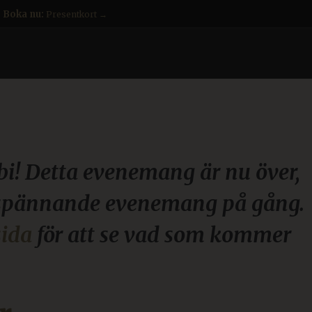
Boka nu:
Presentkort →
örbi! Detta evenemang är nu över,
 spännande evenemang på gång.
ida
för att se vad som kommer