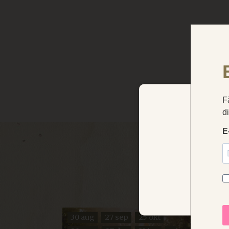
Vi använ
domäne
30 aug
27 sep
25 okt
11 s
NÖDVÄNDIGA