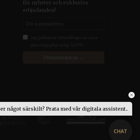
för nyheter och exklusiva
in credentials.
erbjudanden!
iera pålitlig webbtrafik.
skor och bots. Detta är
 rapporter om
Jag godkänner behandlingen av mina
personuppgifter enligt GDPR
som en anonym
Prenumerera nu →
som en anonym
tor’s booking progress
function correctly.
o continue their booking
 for the booking engine to
ter något särskilt? Prata med vår digitala assistent..
iera pålitlig webbtrafik.
CHAT
som en anonym