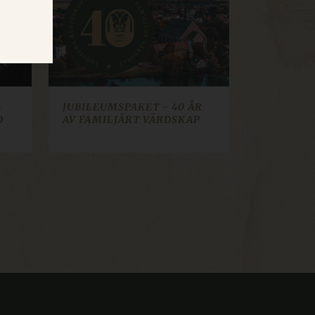
 inte användas ordentligt
-
JUBILEUMSPAKET - 40 ÅR
D
AV FAMILJÄRT VÄRDSKAP
ookie consent banner.
 how visitors interact with
r analytics and marketing
tion about how visitors
seen. Used for analytics
loud platform. Used for
 same browsing session are
som en anonym
o continue their booking
 for the booking engine to