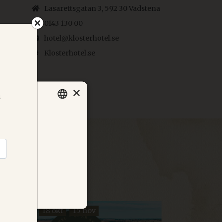
Lasarettsgatan 3, 592 30 Vadstena
0143 130 00
hotel@klosterhotel.se
Klosterhotel.se
×
ser under
SWEDISH
er i
vår
ENGLISH
GERMAN
DANISH
NORWEGIAN
FRENCH
18 okt
15 nov
OKLASSIFICERADE