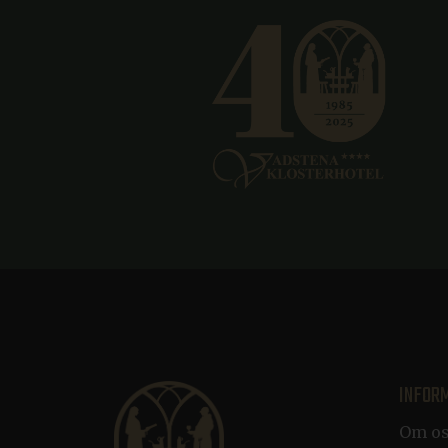
__cf_bm
Cl
.l
CRAFT_CSRF_TOKEN
Cl
.e
CraftSessionId
Pi
.n
CRAFT_CSRF_TOKEN
Cl
.d
li_gc
Li
.l
ARRAffinitySameSite
Mi
.r
CookieScriptConsent
Co
.k
INFOR
CRAFT_CSRF_TOKEN
Cl
.d
Om o