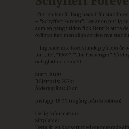
Schyffert Foreve
Efter en fem år lång paus från standup-
– “Schyffert Forever”. Det är en pirrig
som en gång i tiden fick Henrik att ta d
oväntat kan man säga att den nya standup
– Jag hade inte kört standup på fem år 
for Life”, “1969”, “The Passenger”. Så sl
och glatt och enkelt.
Start: 20.00
Biljettpris: 595kr
Åldersgräns: 13 år
Insläpp: 18.00 (ingång från Stenbron)
Övrig information:
Sittplatser.
Detta är en konsert med onumrerade sittp