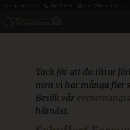
augusti 8, 2026
0143 130 00
hotel@klosterhotel.se
Tack för att du tittar f
men vi har många fler
Besök vår
evenemangss
härnäst.