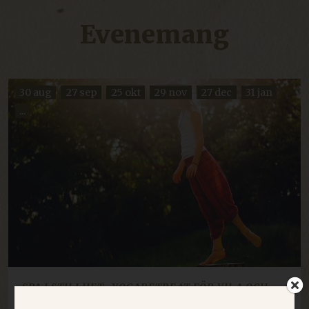
Evenemang
30 aug
27 sep
25 okt
29 nov
27 dec
31 jan
...
SPA I STILLHET- YOGARETREAT FÖR VILA OCH
NÄRVARO