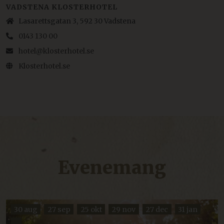
VADSTENA KLOSTERHOTEL
Lasarettsgatan 3, 592 30 Vadstena
0143 130 00
hotel@klosterhotel.se
Klosterhotel.se
Evenemang
30 aug
27 sep
25 okt
29 nov
27 dec
31 jan
...