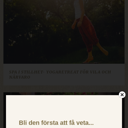
SPA I STILLHET- YOGARETREAT FÖR VILA OCH
NÄRVARO
11 sep
2 okt
30 okt
20 nov
×