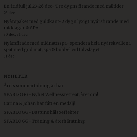
En fridfull jul 23-26 dec- Tre dygns firande med måltider
23 dec
Nyårspaket med guldkant- 2 dygn lyxigt nyårsfirande med
middagar & SPA
30 dec, 31 dec
Nyårsfirade med midnattsspa- spendera hela nyårskvällen i
spat med god mat, spa & bubbel vid tolvslaget
31 dec
NYHETER
Årets sommartidning är här
SPABLOGG- Nyhet Wellnessretreat, året om!
Carina & Johan har fått en medalj!
SPABLOGG- Bastuns hälsoeffekter
SPABLOGG- Träning & återhämtning