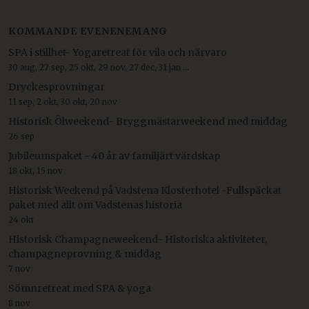
KOMMANDE EVENENEMANG
SPA i stillhet- Yogaretreat för vila och närvaro
30 aug, 27 sep, 25 okt, 29 nov, 27 dec, 31 jan ...
Dryckesprovningar
11 sep, 2 okt, 30 okt, 20 nov
Historisk Ölweekend- Bryggmästarweekend med middag
26 sep
Jubileumspaket - 40 år av familjärt värdskap
18 okt, 15 nov
Historisk Weekend på Vadstena Klosterhotel -Fullspäckat
paket med allt om Vadstenas historia
24 okt
Historisk Champagneweekend- Historiska aktiviteter,
champagneprovning & middag
7 nov
Sömnretreat med SPA & yoga
8 nov