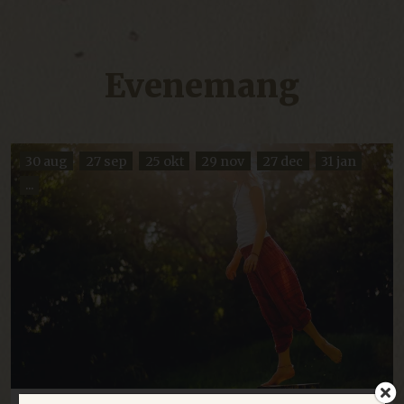
Evenemang
30 aug
27 sep
25 okt
29 nov
27 dec
31 jan
...