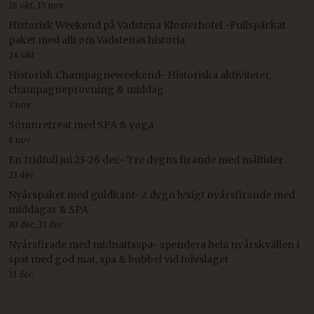
18 okt, 15 nov
Historisk Weekend på Vadstena Klosterhotel -Fullspäckat
paket med allt om Vadstenas historia
24 okt
Historisk Champagneweekend- Historiska aktiviteter,
champagneprovning & middag
7 nov
Sömnretreat med SPA & yoga
8 nov
En fridfull jul 23-26 dec- Tre dygns firande med måltider
23 dec
Nyårspaket med guldkant- 2 dygn lyxigt nyårsfirande med
middagar & SPA
30 dec, 31 dec
Nyårsfirade med midnattsspa- spendera hela nyårskvällen i
spat med god mat, spa & bubbel vid tolvslaget
31 dec