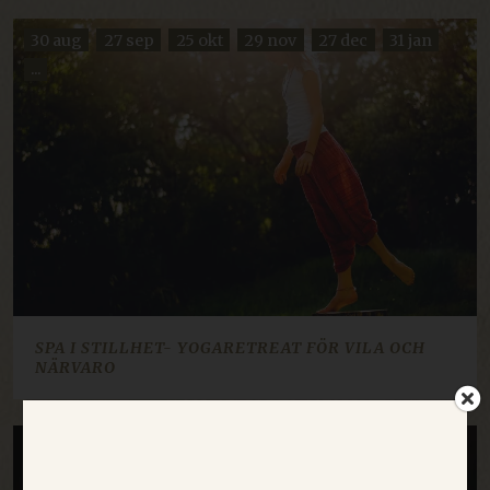
30 aug
27 sep
25 okt
29 nov
27 dec
31 jan
...
SPA I STILLHET- YOGARETREAT FÖR VILA OCH
NÄRVARO
11 sep
2 okt
30 okt
20 nov