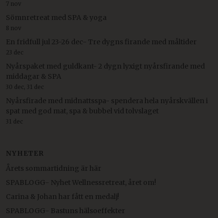
7 nov
Sömnretreat med SPA & yoga
8 nov
En fridfull jul 23-26 dec- Tre dygns firande med måltider
23 dec
Nyårspaket med guldkant- 2 dygn lyxigt nyårsfirande med
middagar & SPA
30 dec, 31 dec
Nyårsfirade med midnattsspa- spendera hela nyårskvällen i
spat med god mat, spa & bubbel vid tolvslaget
31 dec
NYHETER
Årets sommartidning är här
SPABLOGG- Nyhet Wellnessretreat, året om!
Carina & Johan har fått en medalj!
SPABLOGG- Bastuns hälsoeffekter