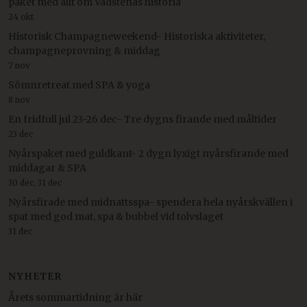
paket med allt om Vadstenas historia
24 okt
Historisk Champagneweekend- Historiska aktiviteter,
champagneprovning & middag
7 nov
Sömnretreat med SPA & yoga
8 nov
En fridfull jul 23-26 dec- Tre dygns firande med måltider
23 dec
Nyårspaket med guldkant- 2 dygn lyxigt nyårsfirande med
middagar & SPA
30 dec, 31 dec
Nyårsfirade med midnattsspa- spendera hela nyårskvällen i
spat med god mat, spa & bubbel vid tolvslaget
31 dec
NYHETER
Årets sommartidning är här