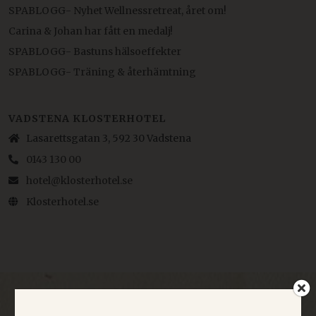
SPABLOGG- Nyhet Wellnessretreat, året om!
Carina & Johan har fått en medalj!
SPABLOGG- Bastuns hälsoeffekter
SPABLOGG- Träning & återhämtning
VADSTENA KLOSTERHOTEL
Lasarettsgatan 3, 592 30 Vadstena
0143 130 00
hotel@klosterhotel.se
Klosterhotel.se