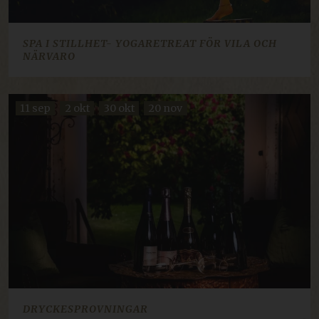
SPA I STILLHET- YOGARETREAT FÖR VILA OCH
NÄRVARO
11 sep
2 okt
30 okt
20 nov
DRYCKESPROVNINGAR