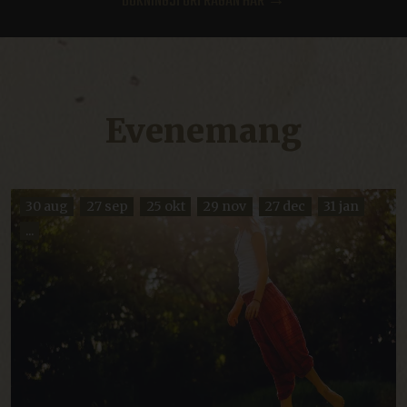
BOKNINGSFÖRFRÅGAN HÄR →
Evenemang
30 aug
27 sep
25 okt
29 nov
27 dec
31 jan
...