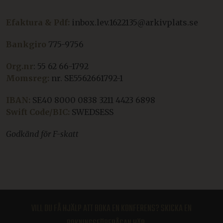
Efaktura & Pdf:
inbox.lev.1622135@arkivplats.se
Bankgiro
775-9756
Org.nr
: 55 62 66-1792
Momsreg:
nr. SE5562661792-1
IBAN:
SE40 8000 0838 3211 4423 6898
Swift Code/BIC:
SWEDSESS
Godkänd för F-skatt
VILL DU FÅ HJÄLP ATT BOKA EN KONFERENS? SKICKA EN