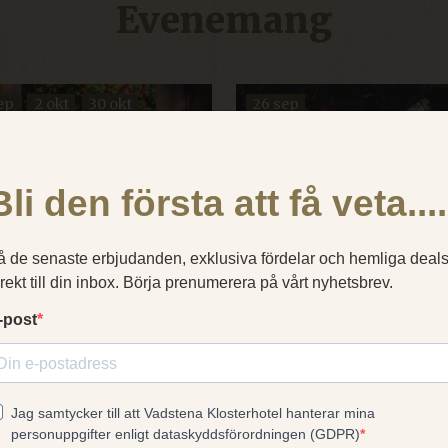
Evenemang
ep
2 okt
30 okt
26 sep
nov
Denna webbplats använder cookies
YCKESPROVNINGAR
HISTORISK ÖLWEEKEND
BRYGGMÄSTARWEEKEN
der cookies för att förbättra din upplevelse. Ditt val gäller för våra webbplat
MED MIDDAG
n klosterhotel.se (inklusive våra språkversioner och bokningssidan). Läs m
cookiepolicy
.
ACCEPTERA ALLA COOKIES
NEKA ALLA
Fler evenemang →