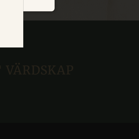
FRENCH
OKLASSIFICERADE
 inte användas ordentligt
ookie consent banner.
 how visitors interact with
r analytics and marketing
tion about how visitors
seen. Used for analytics
loud platform. Used for
 same browsing session are
som en anonym