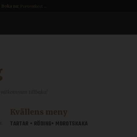
Boka nu:
Presentkort →
g
 välkommen tillbaka!
Kvällens meny
TARTAR • RÖDING• MOROTSKAKA
u.