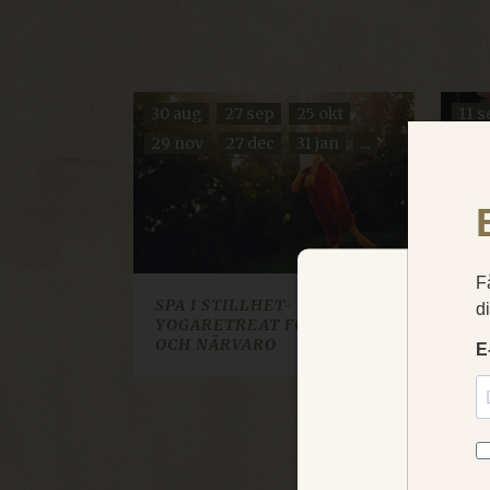
30 aug
27 sep
25 okt
11 s
29 nov
27 dec
31 jan
...
20 
SPA I STILLHET-
DR
YOGARETREAT FÖR VILA
Vi använ
OCH NÄRVARO
domäne