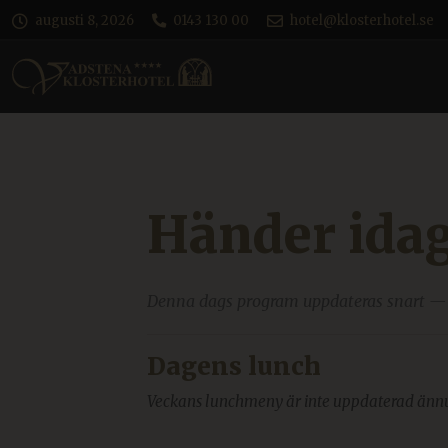
augusti 8, 2026
0143 130 00
hotel@klosterhotel.se
Händer ida
Denna dags program uppdateras snart —
Dagens lunch
Veckans lunchmeny är inte uppdaterad änn