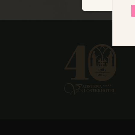
NÖDVÄNDIGA
Nödvändiga kakor tillåter 
utan strikt nödvändiga cook
Namn
Le
imbox-consent
im
d3p_e.gif
mk
ARRAffinity
Mi
re
Google Privacy Poli
CraftSessionId
Pi
.d