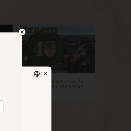
18 okt
15 nov
×
-
JUBILEUMSPAKET - 40 ÅR
D
AV FAMILJÄRT VÄRDSKAP
ser under
SWEDISH
er i
vår
ENGLISH
GERMAN
DANISH
NORWEGIAN