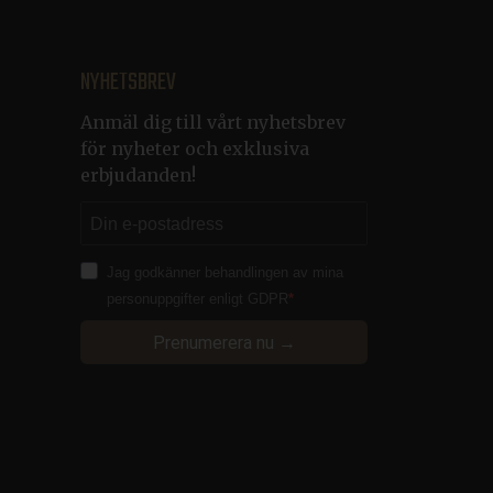
o continue their booking
 for the booking engine to
NYHETSBREV
skor och bots. Detta är
 rapporter om
Anmäl dig till vårt nyhetsbrev
för nyheter och exklusiva
erbjudanden!
iera pålitlig webbtrafik.
som en anonym
Jag godkänner behandlingen av mina
iera pålitlig webbtrafik.
personuppgifter enligt GDPR
dning av kakor för icke-
Prenumerera nu →
ession are always handled
rosoft Azure hosting and
sten för att komma ihåg
ändigt att Cookie-