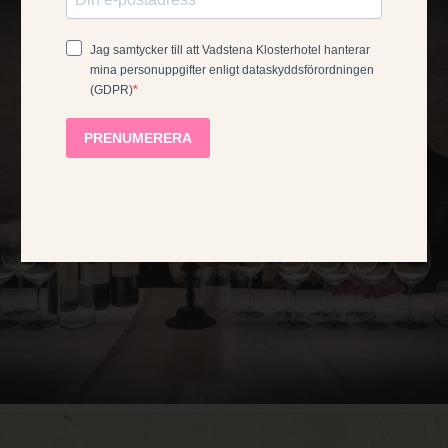
NORWEGIAN
ACCEPTERA ALLA COOKIES
FRENCH
NEKA ALLA
VISA DETALJER
NÖDVÄNDIGA
PRESTANDA
RIKTADE
FUNKTIONELLA
OKLASSIFICERADE
Nödvändiga
Prestanda
Riktade