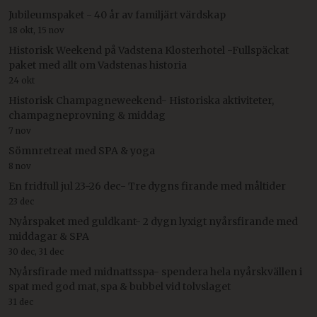
Jubileumspaket - 40 år av familjärt värdskap
18 okt, 15 nov
Historisk Weekend på Vadstena Klosterhotel -Fullspäckat
paket med allt om Vadstenas historia
24 okt
Historisk Champagneweekend- Historiska aktiviteter,
champagneprovning & middag
7 nov
Sömnretreat med SPA & yoga
8 nov
En fridfull jul 23-26 dec- Tre dygns firande med måltider
23 dec
Nyårspaket med guldkant- 2 dygn lyxigt nyårsfirande med
middagar & SPA
30 dec, 31 dec
Nyårsfirade med midnattsspa- spendera hela nyårskvällen i
spat med god mat, spa & bubbel vid tolvslaget
31 dec