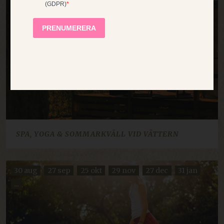
NEKA ALLA
VISA DETALJER
NÖDVÄNDIGA
PRESTANDA
RIKTADE
FUNKTIONELLA
OKLASSIFICERADE
SPA, YOGA & SOMMARKVÄLL VID VÄTTERN
30 aug
27 sep
25 okt
29 nov
27 dec
31 jan
Nödvändiga
Prestanda
Riktade
...
Funktionella
Oklassificerade
Nödvändiga kakor tillåter
kärnwebbplatsfunktioner som
användarinloggning och kontohantering.